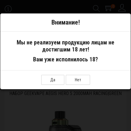
0
-->
Внимание!
Меню
Мы не реализуем продукцию лицам не
достигшим 18 лет!
Электронные сигареты
Pod System
Вам уже исполнилось 18?
Устройства и аккумуляторы
Набор GeekVape Aegis Hero 5 2000mAh Racing|Green
Да
Нет
НАБОР GEEKVAPE AEGIS HERO 5 2000MAH RACING|GREEN