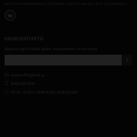
увлечение максимально приятным и доступным для всех окружающих!
НАШИ КОНТАКТЫ
Будьте в курсе наших акций, подпишитесь на рассылку:
smoke-off32@mail.ru
8-900-359-59-59
ПН-ВС: 10:00-21:00 МСК БЕЗ ВЫХОДНЫХ!