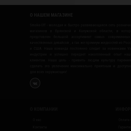
О НАШЕМ МАГАЗИНЕ
Smoke-Off - молодая и быстро развивающаяся сеть рознич
магазинов в Брянской и Калужской области, в котор
представлен большой ассортимент самых современных
качественных девайсов , а так же премиум жидкостей из Рос
и США. Наша команда постоянно следит за новинками V
индустрии и успешно передает накопленный опыт наш
клиентам. Наша цель - привить людям культуру парени
сделать это увлечение максимально приятным и доступ
для всех окружающих!
О КОМПАНИИ
ИНФОР
О нас
Оплата 
Контакты
Гаранти