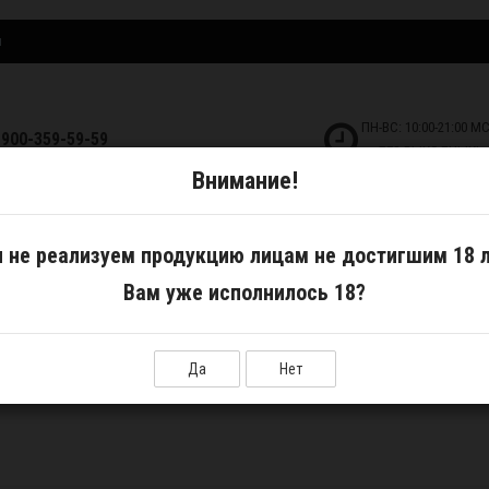
и
ПН-ВС: 10:00-21:00 М
-900-359-59-59
БЕЗ ВЫХОДНЫХ!
Внимание!
ДКОСТИ
САМОЗАМЕС
АКСЕССУАРЫ
 не реализуем продукцию лицам не достигшим 18 л
Вам уже исполнилось 18?
Да
Нет