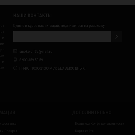
НАШИ КОНТАКТЫ
Будьте в курсе наших акций, подпишитесь на рассылку:
ных
ых
 и
сии
ape
smoke-off32@mail.ru
им
8-900-359-59-59
я и
ным
ПН-ВС: 10:00-21:00 МСК БЕЗ ВЫХОДНЫХ!
МАЦИЯ
ДОПОЛНИТЕЛЬНО
и доставка
Политика Конфиденциальности
я и Возврат
Карта сайта