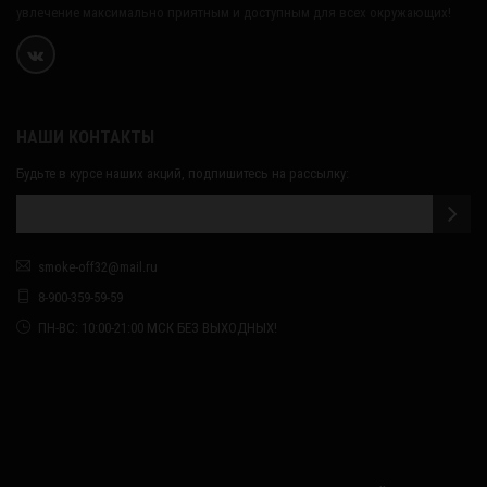
увлечение максимально приятным и доступным для всех окружающих!
НАШИ КОНТАКТЫ
Будьте в курсе наших акций, подпишитесь на рассылку:
smoke-off32@mail.ru
8-900-359-59-59
ПН-ВС: 10:00-21:00 МСК БЕЗ ВЫХОДНЫХ!