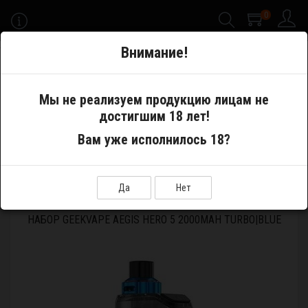
0
-->
Внимание!
Меню
Мы не реализуем продукцию лицам не
достигшим 18 лет!
Электронные сигареты
Pod System
Вам уже исполнилось 18?
Устройства и аккумуляторы
Набор GeekVape Aegis Hero 5 2000mAh Turbo|Blue
Да
Нет
НАБОР GEEKVAPE AEGIS HERO 5 2000MAH TURBO|BLUE