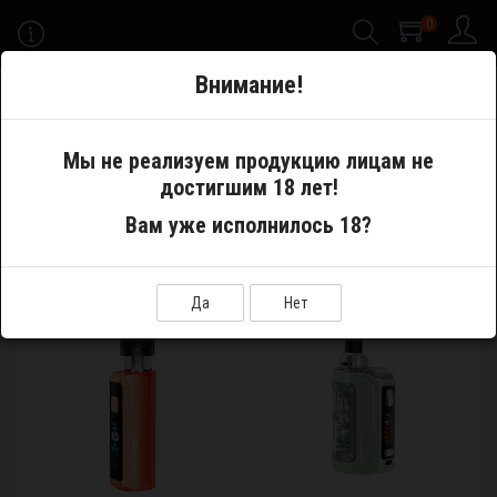
0
-->
Внимание!
Меню
Мы не реализуем продукцию лицам не
достигшим 18 лет!
Производитель
Geekvape
Вам уже исполнилось 18?
GEEKVAPE
Показать:
Сортировка:
Да
Нет