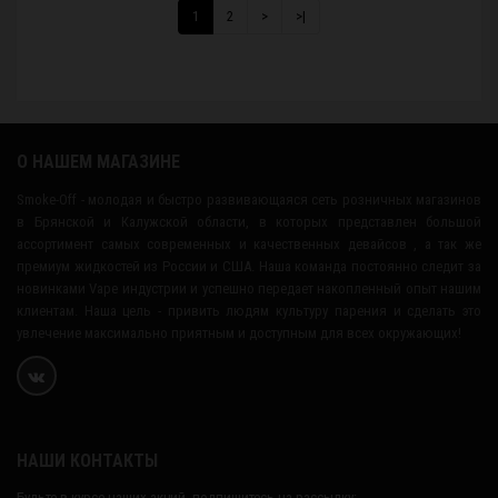
1
2
>
>|
О НАШЕМ МАГАЗИНЕ
Smoke-Off - молодая и быстро развивающаяся сеть розничных магазинов
в Брянской и Калужской области, в которых представлен большой
ассортимент самых современных и качественных девайсов , а так же
премиум жидкостей из России и США. Наша команда постоянно следит за
новинками Vape индустрии и успешно передает накопленный опыт нашим
клиентам. Наша цель - привить людям культуру парения и сделать это
увлечение максимально приятным и доступным для всех окружающих!
НАШИ КОНТАКТЫ
Будьте в курсе наших акций, подпишитесь на рассылку: