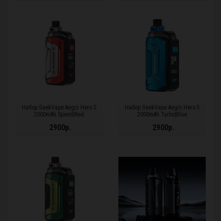
Набор GeekVape Aegis Hero 5
Набор GeekVape Aegis Hero 5
2000mAh Speed|Red
2000mAh Turbo|Blue
2900р.
2900р.