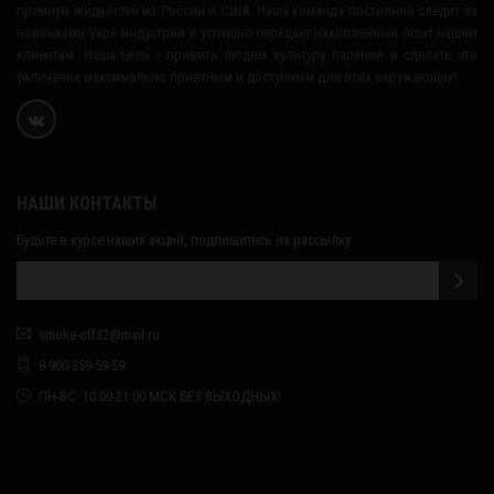
премиум жидкостей из России и США. Наша команда постоянно следит за
новинками Vape индустрии и успешно передает накопленный опыт нашим
клиентам. Наша цель - привить людям культуру парения и сделать это
увлечение максимально приятным и доступным для всех окружающих!
НАШИ КОНТАКТЫ
Будьте в курсе наших акций, подпишитесь на рассылку:
smoke-off32@mail.ru
8-900-359-59-59
ПН-ВС: 10:00-21:00 МСК БЕЗ ВЫХОДНЫХ!