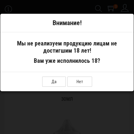
0
-->
Внимание!
Меню
Мы не реализуем продукцию лицам не
достигшим 18 лет!
Жидкости
Жидкость Overmuch Melon & Strawberry Salt 30мл
Вам уже исполнилось 18?
Да
Нет
ЖИДКОСТЬ OVERMUCH MELON & STRAWBERRY SALT
30МЛ