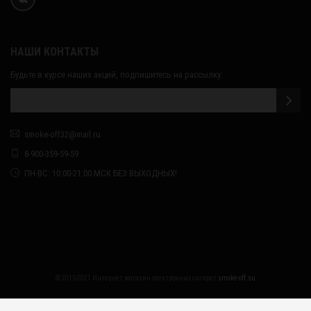
НАШИ КОНТАКТЫ
Будьте в курсе наших акций, подпишитесь на рассылку:
smoke-off32@mail.ru
8-900-359-59-59
ПН-ВС: 10:00-21:00 МСК БЕЗ ВЫХОДНЫХ!
© 2015-2021 Интернет магазин электронных сигарет
smoke-off.su