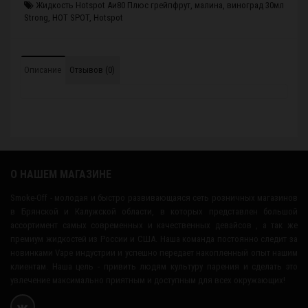
Жидкость Hotspot Аи80 Плюс грейпфрут
,
малина
,
виноград 30мл
Strong
,
HOT SPOT
,
Hotspot
Описание
Отзывов (0)
О НАШЕМ МАГАЗИНЕ
Smoke-Off - молодая и быстро развивающаяся сеть розничных магазинов
в Брянской и Калужской области, в которых представлен большой
ассортимент самых современных и качественных девайсов , а так же
премиум жидкостей из России и США. Наша команда постоянно следит за
новинками Vape индустрии и успешно передает накопленный опыт нашим
клиентам. Наша цель - привить людям культуру парения и сделать это
увлечение максимально приятным и доступным для всех окружающих!