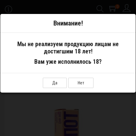
0
-->
Внимание!
Меню
Мы не реализуем продукцию лицам не
достигшим 18 лет!
Жидкости
Вам уже исполнилось 18?
Жидкость Hotspot Аи80 Плюс грейпфрут,малина,виноград 30мл Strong
ЖИДКОСТЬ HOTSPOT АИ80 ПЛЮС
Да
Нет
ГРЕЙПФРУТ,МАЛИНА,ВИНОГРАД 30МЛ STRONG