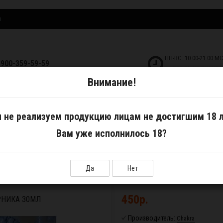
и
ПН-ВС: 10:00-21:00 М
-900-359-59-59
БЕЗ ВЫХОДНЫХ!
Внимание!
ДКОСТИ
САМОЗАМЕС
АКСЕССУАРЫ
 не реализуем продукцию лицам не достигшим 18 л
Вам уже исполнилось 18?
Да
Нет
450р.
РНИКА 30МЛ
Производитель:
Chakra