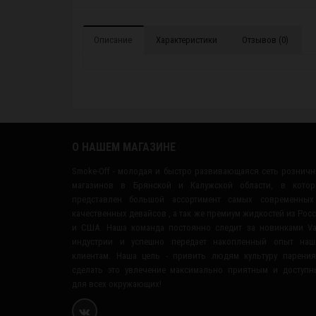
Описание
Характеристики
Отзывов (0)
О НАШЕМ МАГАЗИНЕ
Smoke-Off - молодая и быстро развивающаяся сеть рознич
магазинов в Брянской и Калужской области, в котор
представлен большой ассортимент самых современных
качественных девайсов , а так же премиум жидкостей из Рос
и США. Наша команда постоянно следит за новинками V
индустрии и успешно передает накопленный опыт наш
клиентам. Наша цель - привить людям культуру парени
сделать это увлечение максимально приятным и доступ
для всех окружающих!