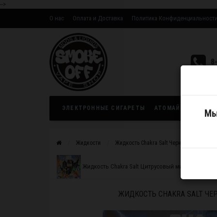
-->
О нас
Оплата и Доставка
Политика Конфиденциальност
Оптовым партнерам
8
ЭЛЕКТРОННЫЕ СИГАРЕТЫ
АТОМАЙЗЕРЫ
ЖИ
Мы
Жидкости
Жидкость Chakra Salt Черника 30мл
Жидкость Chakra Salt Цитрусовый микс 30мл
ЖИДКОСТЬ CHAKRA SALT ЧЕ