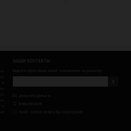
НАШИ КОНТАКТЫ
Будьте в курсе наших акций, подпишитесь на рассылку:
ных
ых
 и
сии
ape
smoke-off32@mail.ru
им
8-900-359-59-59
я и
ным
ПН-ВС: 10:00-21:00 МСК БЕЗ ВЫХОДНЫХ!