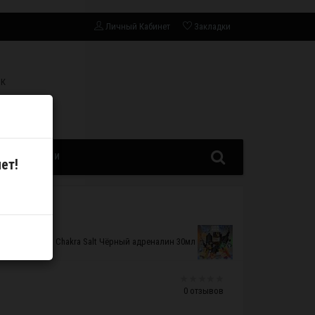
Личный Кабинет
Закладки
СК
ЗАПЧАСТИ
ет!
Жидкость Chakra Salt Чёрный адреналин 30мл
0 отзывов