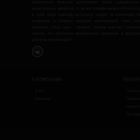
представлен большой ассортимент самых современных
качественных девайсов , а так же премиум жидкостей из Рос
и США. Наша команда постоянно следит за новинками V
индустрии и успешно передает накопленный опыт наш
клиентам. Наша цель - привить людям культуру парени
сделать это увлечение максимально приятным и доступ
для всех окружающих!
О КОМПАНИИ
ИНФОР
О нас
Оплата 
Контакты
Гаранти
Накопит
Оптовым