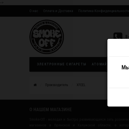
-->
О нас
Оплата и Доставка
Политика Конфиденциальност
Оптовым партнерам
8
ЭЛЕКТРОННЫЕ СИГАРЕТЫ
АТОМАЙЗЕРЫ
ЖИ
Мы
Производитель
XFEEL
О НАШЕМ МАГАЗИНЕ
Smoke-Off - молодая и быстро развивающаяся сеть рознич
магазинов в Брянской и Калужской области, в котор