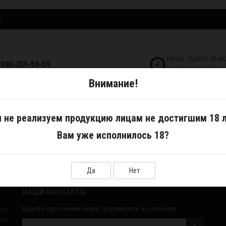
и
ПН-ВС: 10:00-21:00 М
-900-359-59-59
БЕЗ ВЫХОДНЫХ!
Внимание!
ДКОСТИ
САМОЗАМЕС
АКСЕССУАРЫ
 не реализуем продукцию лицам не достигшим 18 л
Вам уже исполнилось 18?
Да
Нет
НАШИ КОНТАКТЫ
Будьте в курсе наших акций, подпишитесь на рассылку:
ных
ых