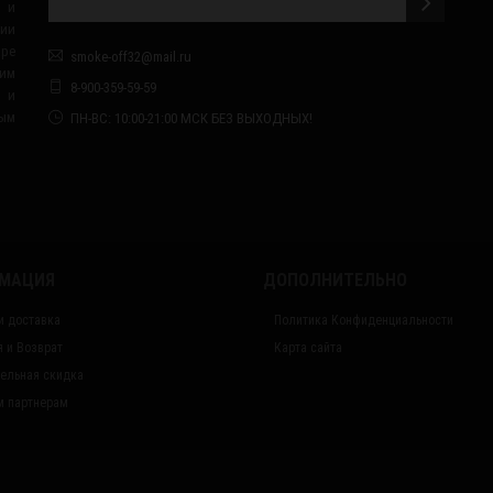
 и
сии
ape
smoke-off32@mail.ru
им
8-900-359-59-59
я и
ным
ПН-ВС: 10:00-21:00 МСК БЕЗ ВЫХОДНЫХ!
МАЦИЯ
ДОПОЛНИТЕЛЬНО
и доставка
Политика Конфиденциальности
я и Возврат
Карта сайта
ельная скидка
 партнерам