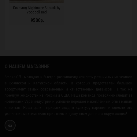
Боксмод Nightmare Sqounk by
Voodooll Red
9500р.
О НАШЕМ МАГАЗИНЕ
Smoke-Off - молодая и быстро развивающаяся сеть розничных магазинов
в Брянской и Калужской области, в которых представлен большой
ассортимент самых современных и качественных девайсов , а так же
премиум жидкостей из России и США. Наша команда постоянно следит за
новинками Vape индустрии и успешно передает накопленный опыт нашим
клиентам. Наша цель - привить людям культуру парения и сделать это
увлечение максимально приятным и доступным для всех окружающих!