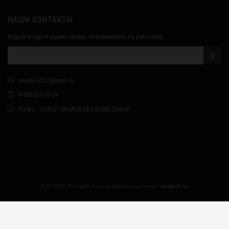
НАШИ КОНТАКТЫ
Будьте в курсе наших акций, подпишитесь на рассылку:
smoke-off32@mail.ru
8-900-359-59-59
ПН-ВС: 10:00-21:00 МСК БЕЗ ВЫХОДНЫХ!
© 2015-2021 Интернет магазин электронных сигарет
smoke-off.su