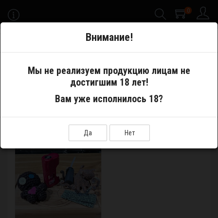
0
-->
Внимание!
Меню
Мы не реализуем продукцию лицам не
достигшим 18 лет!
Производитель
Voodooll
Вам уже исполнилось 18?
VOODOOLL
Показать:
Сортировка:
Да
Нет