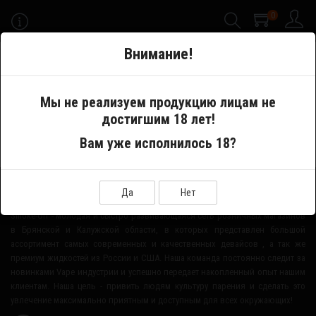
0
-->
Внимание!
Меню
Мы не реализуем продукцию лицам не
достигшим 18 лет!
Производитель
Voodoo Salt
Вам уже исполнилось 18?
О НАШЕМ МАГАЗИНЕ
Да
Нет
Smoke-Off - молодая и быстро развивающаяся сеть розничных магазинов
в Брянской и Калужской области, в которых представлен большой
ассортимент самых современных и качественных девайсов , а так же
премиум жидкостей из России и США. Наша команда постоянно следит за
новинками Vape индустрии и успешно передает накопленный опыт нашим
клиентам. Наша цель - привить людям культуру парения и сделать это
увлечение максимально приятным и доступным для всех окружающих!