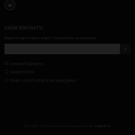
НАШИ КОНТАКТЫ
Будьте в курсе наших акций, подпишитесь на рассылку:
smoke-off32@mail.ru
8-900-359-59-59
ПН-ВС: 10:00-21:00 МСК БЕЗ ВЫХОДНЫХ!
© 2015-2021 Интернет магазин электронных сигарет
smoke-off.su