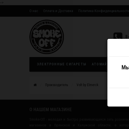
-->
О нас
Оплата и Доставка
Политика Конфиденциальност
Оптовым партнерам
8
ЭЛЕКТРОННЫЕ СИГАРЕТЫ
АТОМАЙЗЕРЫ
ЖИ
Мы
Производитель
Volt by Elmerck
О НАШЕМ МАГАЗИНЕ
Smoke-Off - молодая и быстро развивающаяся сеть рознич
магазинов в Брянской и Калужской области, в котор