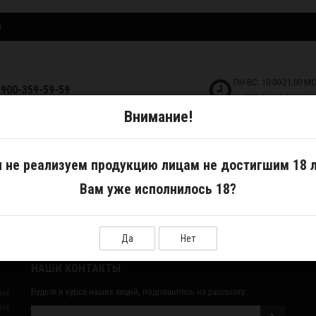
и
ПН-ВС: 10:00-21:00 М
-900-359-59-59
БЕЗ ВЫХОДНЫХ!
Внимание!
ДКОСТИ
САМОЗАМЕС
АКСЕССУАРЫ
 не реализуем продукцию лицам не достигшим 18 л
Вам уже исполнилось 18?
Да
Нет
НАШИ КОНТАКТЫ
Будьте в курсе наших акций, подпишитесь на рассылку:
ных
ых