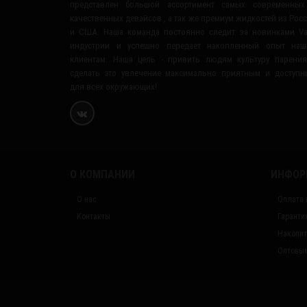
представлен большой ассортимент самых современных
качественных девайсов , а так же премиум жидкостей из Рос
и США. Наша команда постоянно следит за новинками V
индустрии и успешно передает накопленный опыт наш
клиентам. Наша цель - привить людям культуру парени
сделать это увлечение максимально приятным и доступ
для всех окружающих!
О КОМПАНИИ
ИНФОР
О нас
Оплата 
Контакты
Гаранти
Накопит
Оптовым