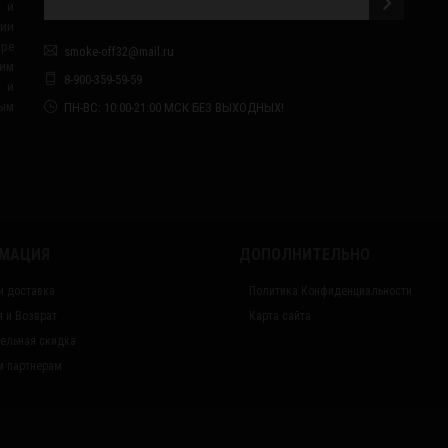
 и
сии
ape
smoke-off32@mail.ru
им
8-900-359-59-59
я и
ным
ПН-ВС: 10:00-21:00 МСК БЕЗ ВЫХОДНЫХ!
МАЦИЯ
ДОПОЛНИТЕЛЬНО
и доставка
Политика Конфиденциальности
я и Возврат
Карта сайта
ельная скидка
 партнерам