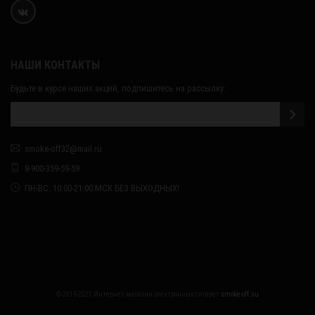
НАШИ КОНТАКТЫ
Будьте в курсе наших акций, подпишитесь на рассылку:
smoke-off32@mail.ru
8-900-359-59-59
ПН-ВС: 10:00-21:00 МСК БЕЗ ВЫХОДНЫХ!
© 2015-2021 Интернет магазин электронных сигарет
smoke-off.su