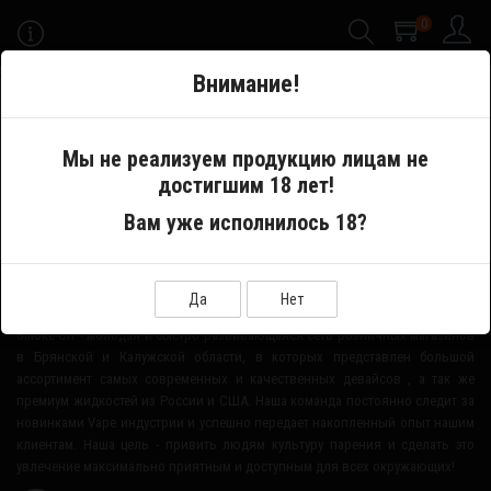
0
-->
Внимание!
Меню
Мы не реализуем продукцию лицам не
достигшим 18 лет!
Производитель
VapersMD
Вам уже исполнилось 18?
О НАШЕМ МАГАЗИНЕ
Да
Нет
Smoke-Off - молодая и быстро развивающаяся сеть розничных магазинов
в Брянской и Калужской области, в которых представлен большой
ассортимент самых современных и качественных девайсов , а так же
премиум жидкостей из России и США. Наша команда постоянно следит за
новинками Vape индустрии и успешно передает накопленный опыт нашим
клиентам. Наша цель - привить людям культуру парения и сделать это
увлечение максимально приятным и доступным для всех окружающих!