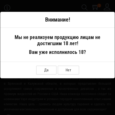
0
-->
Внимание!
Меню
Мы не реализуем продукцию лицам не
достигшим 18 лет!
Производитель
Vape Breakfast Classics
Вам уже исполнилось 18?
О НАШЕМ МАГАЗИНЕ
Да
Нет
Smoke-Off - молодая и быстро развивающаяся сеть розничных магазинов
в Брянской и Калужской области, в которых представлен большой
ассортимент самых современных и качественных девайсов , а так же
премиум жидкостей из России и США. Наша команда постоянно следит за
новинками Vape индустрии и успешно передает накопленный опыт нашим
клиентам. Наша цель - привить людям культуру парения и сделать это
увлечение максимально приятным и доступным для всех окружающих!