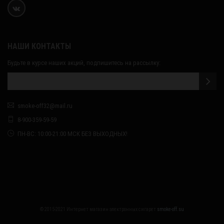
НАШИ КОНТАКТЫ
Будьте в курсе наших акций, подпишитесь на рассылку:
smoke-off32@mail.ru
8-900-359-59-59
ПН-ВС: 10:00-21:00 МСК БЕЗ ВЫХОДНЫХ!
© 2015-2021 Интернет магазин электронных сигарет
smoke-off.su