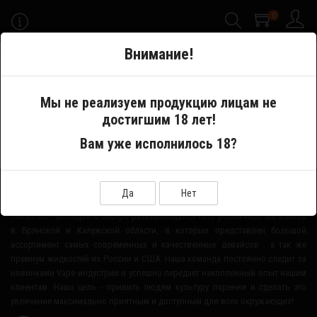
0
-->
Внимание!
Меню
Мы не реализуем продукцию лицам не
достигшим 18 лет!
Производитель
Uwell
Вам уже исполнилось 18?
О НАШЕМ МАГАЗИНЕ
Да
Нет
Smoke-Off - молодая и быстро развивающаяся сеть розничных магазинов
в Брянской и Калужской области, в которых представлен большой
ассортимент самых современных и качественных девайсов , а так же
премиум жидкостей из России и США. Наша команда постоянно следит за
новинками Vape индустрии и успешно передает накопленный опыт нашим
клиентам. Наша цель - привить людям культуру парения и сделать это
увлечение максимально приятным и доступным для всех окружающих!