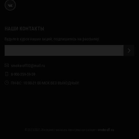
НАШИ КОНТАКТЫ
Будьте в курсе наших акций, подпишитесь на рассылку:
smoke-off32@mail.ru
8-900-359-59-59
ПН-ВС: 10:00-21:00 МСК БЕЗ ВЫХОДНЫХ!
© 2015-2021 Интернет магазин электронных сигарет
smoke-off.su