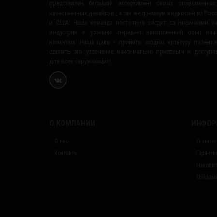
представлен большой ассортимент самых современных
качественных девайсов , а так же премиум жидкостей из Рос
и США. Наша команда постоянно следит за новинками V
индустрии и успешно передает накопленный опыт наш
клиентам. Наша цель - привить людям культуру парени
сделать это увлечение максимально приятным и доступ
для всех окружающих!
О КОМПАНИИ
ИНФОР
О нас
Оплата 
Контакты
Гаранти
Накопит
Оптовым