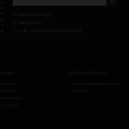
 и
сии
ape
smoke-off32@mail.ru
им
8-900-359-59-59
я и
ным
ПН-ВС: 10:00-21:00 МСК БЕЗ ВЫХОДНЫХ!
МАЦИЯ
ДОПОЛНИТЕЛЬНО
и доставка
Политика Конфиденциальности
я и Возврат
Карта сайта
ельная скидка
 партнерам