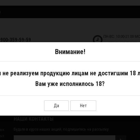
и
ПН-ВС: 10:00-21:00 М
-900-359-59-59
БЕЗ ВЫХОДНЫХ!
Внимание!
ДКОСТИ
САМОЗАМЕС
АКСЕССУАРЫ
 не реализуем продукцию лицам не достигшим 18 л
Вам уже исполнилось 18?
Да
Нет
НАШИ КОНТАКТЫ
Будьте в курсе наших акций, подпишитесь на рассылку:
ных
ых