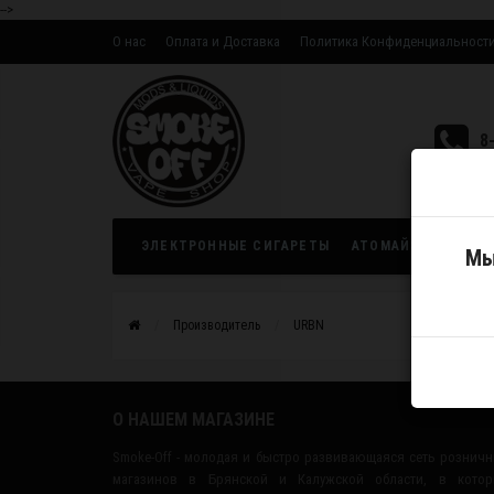
-->
О нас
Оплата и Доставка
Политика Конфиденциальност
Оптовым партнерам
8
ЭЛЕКТРОННЫЕ СИГАРЕТЫ
АТОМАЙЗЕРЫ
ЖИ
Мы
Производитель
URBN
О НАШЕМ МАГАЗИНЕ
Smoke-Off - молодая и быстро развивающаяся сеть рознич
магазинов в Брянской и Калужской области, в котор