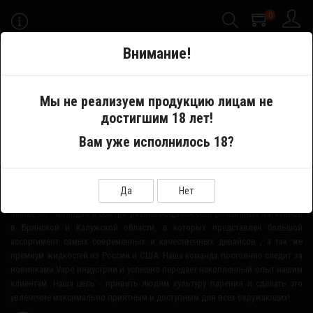
0
-->
Внимание!
Меню
Мы не реализуем продукцию лицам не
достигшим 18 лет!
Производитель
ThunderCloud
Вам уже исполнилось 18?
О НАШЕМ МАГАЗИНЕ
Да
Нет
Smoke-Off - молодая и быстро развивающаяся сеть розничных магазинов
в Брянской и Калужской области, в которых представлен большой
ассортимент самых современных и качественных девайсов , а так же
премиум жидкостей из России и США. Наша команда постоянно следит за
новинками Vape индустрии и успешно передает накопленный опыт нашим
клиентам. Наша цель - привить людям культуру парения и сделать это
увлечение максимально приятным и доступным для всех окружающих!