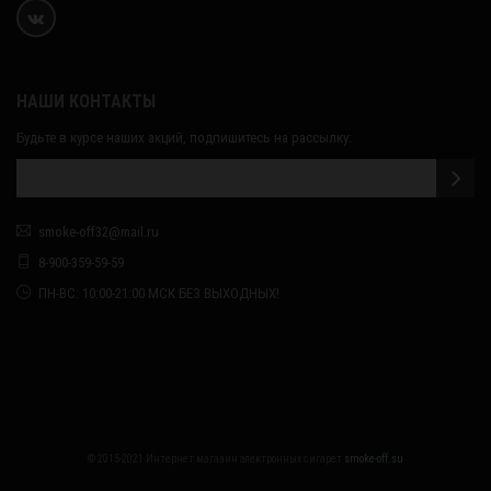
НАШИ КОНТАКТЫ
Будьте в курсе наших акций, подпишитесь на рассылку:
smoke-off32@mail.ru
8-900-359-59-59
ПН-ВС: 10:00-21:00 МСК БЕЗ ВЫХОДНЫХ!
© 2015-2021 Интернет магазин электронных сигарет
smoke-off.su