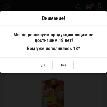
0
-->
Внимание!
Меню
Мы не реализуем продукцию лицам не
достигшим 18 лет!
Запчасти
Разное
Термоусадка ODB Wraps Gully
Вам уже исполнилось 18?
Да
Нет
ТЕРМОУСАДКА ODB WRAPS GULLY