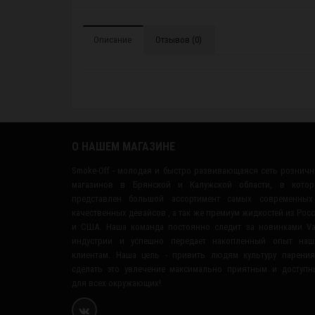
Описание
Отзывов (0)
О НАШЕМ МАГАЗИНЕ
Smoke-Off - молодая и быстро развивающаяся сеть рознич
магазинов в Брянской и Калужской области, в котор
представлен большой ассортимент самых современных
качественных девайсов , а так же премиум жидкостей из Рос
и США. Наша команда постоянно следит за новинками V
индустрии и успешно передает накопленный опыт наш
клиентам. Наша цель - привить людям культуру парени
сделать это увлечение максимально приятным и доступ
для всех окружающих!