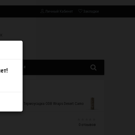
Личный Кабинет
Закладки
СК
ЗАПЧАСТИ
ет!
Термоусадка ODB Wraps Desert Camo
0 отзывов