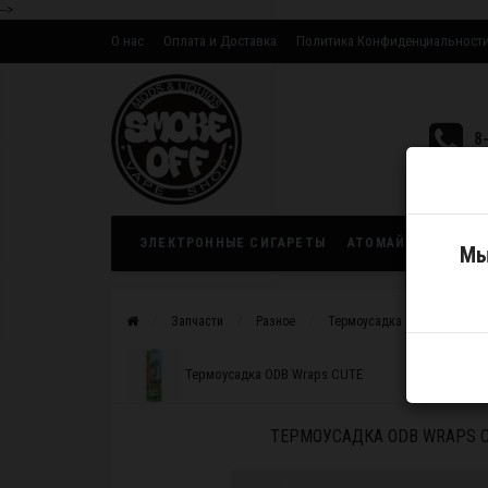
-->
О нас
Оплата и Доставка
Политика Конфиденциальност
Оптовым партнерам
8
ЭЛЕКТРОННЫЕ СИГАРЕТЫ
АТОМАЙЗЕРЫ
ЖИ
Мы
Запчасти
Разное
Термоусадка ODB Wraps Cyb
Термоусадка ODB Wraps CUTE
ТЕРМОУСАДКА ODB WRAPS C