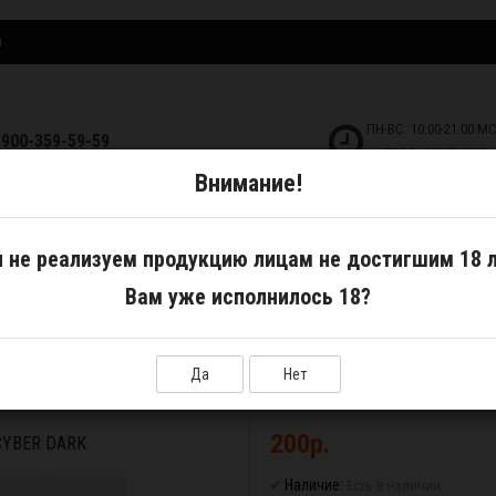
и
ПН-ВС: 10:00-21:00 М
-900-359-59-59
БЕЗ ВЫХОДНЫХ!
Внимание!
ДКОСТИ
САМОЗАМЕС
АКСЕССУАРЫ
 не реализуем продукцию лицам не достигшим 18 л
Вам уже исполнилось 18?
er dark
Да
Нет
200р.
YBER DARK
Наличие:
Есть в наличии