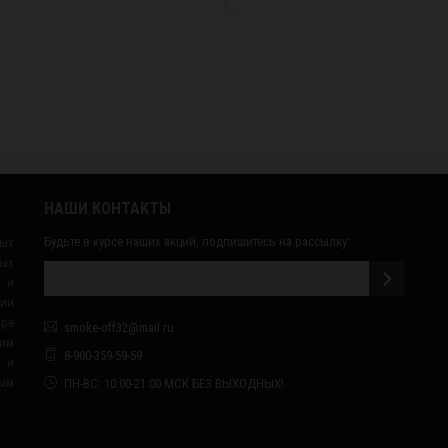
НАШИ КОНТАКТЫ
Будьте в курсе наших акций, подпишитесь на рассылку:
ных
ых
 и
сии
ape
smoke-off32@mail.ru
им
8-900-359-59-59
я и
ным
ПН-ВС: 10:00-21:00 МСК БЕЗ ВЫХОДНЫХ!