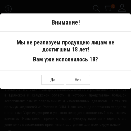
0
-->
Внимание!
Меню
Мы не реализуем продукцию лицам не
достигшим 18 лет!
Производитель
Sweet Salt VPR
Вам уже исполнилось 18?
О НАШЕМ МАГАЗИНЕ
Да
Нет
Smoke-Off - молодая и быстро развивающаяся сеть розничных магазинов
в Брянской и Калужской области, в которых представлен большой
ассортимент самых современных и качественных девайсов , а так же
премиум жидкостей из России и США. Наша команда постоянно следит за
новинками Vape индустрии и успешно передает накопленный опыт нашим
клиентам. Наша цель - привить людям культуру парения и сделать это
увлечение максимально приятным и доступным для всех окружающих!