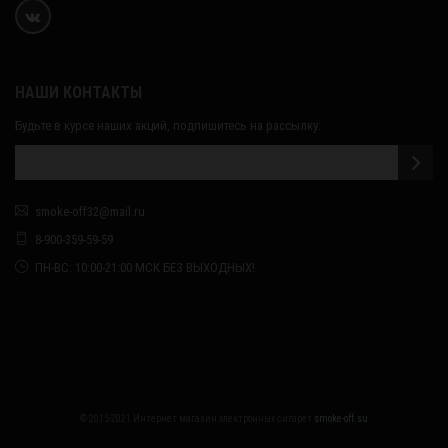
НАШИ КОНТАКТЫ
Будьте в курсе наших акций, подпишитесь на рассылку:
smoke-off32@mail.ru
8-900-359-59-59
ПН-ВС: 10:00-21:00 МСК БЕЗ ВЫХОДНЫХ!
© 2015-2021 Интернет магазин электронных сигарет
smoke-off.su