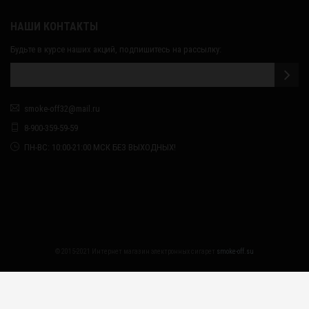
НАШИ КОНТАКТЫ
Будьте в курсе наших акций, подпишитесь на рассылку:
smoke-off32@mail.ru
8-900-359-59-59
ПН-ВС: 10:00-21:00 МСК БЕЗ ВЫХОДНЫХ!
© 2015-2021 Интернет магазин электронных сигарет
smoke-off.su