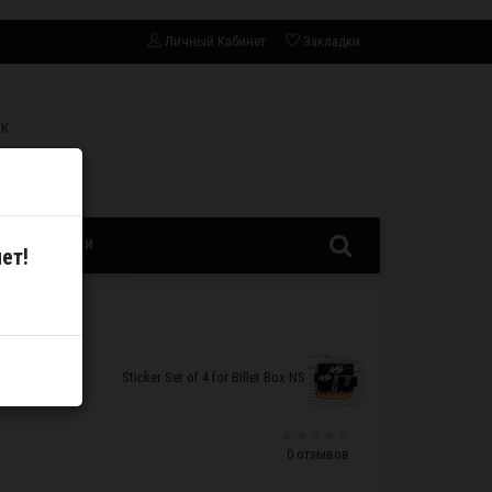
Личный Кабинет
Закладки
СК
ЗАПЧАСТИ
ет!
Sticker Set of 4 for Billet Box NS
0 отзывов