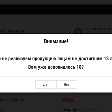
и
ПН-ВС: 10:00-21:00 М
-900-359-59-59
БЕЗ ВЫХОДНЫХ!
Внимание!
ДКОСТИ
САМОЗАМЕС
АКСЕССУАРЫ
 не реализуем продукцию лицам не достигшим 18 л
Вам уже исполнилось 18?
t Box MISSION XV
Да
Нет
300р.
OX MISSION XV
Наличие:
Есть в наличии