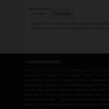
Описание
Отзывов (0)
Sticker Set of 4 for Billet Box. Все
стикеры
исключительн
можно аккуратно отклеить и приклеить заново при н
О НАШЕМ МАГАЗИНЕ
Smoke-Off - молодая и быстро развивающаяся сеть рознич
магазинов в Брянской и Калужской области, в котор
представлен большой ассортимент самых современных
качественных девайсов , а так же премиум жидкостей из Рос
и США. Наша команда постоянно следит за новинками V
индустрии и успешно передает накопленный опыт наш
клиентам. Наша цель - привить людям культуру парени
сделать это увлечение максимально приятным и доступ