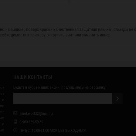
о на виниле , поверх краски качественная защитная плëнка ,
стикеры
не б
еобходимости к примеру открутить винт или заменить иннер.
НАШИ КОНТАКТЫ
Будьте в курсе наших акций, подпишитесь на рассылку:
ных
ых
 и
сии
ape
smoke-off32@mail.ru
им
8-900-359-59-59
я и
ным
ПН-ВС: 10:00-21:00 МСК БЕЗ ВЫХОДНЫХ!