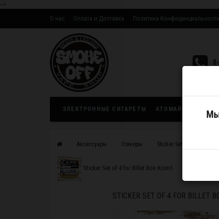
-->
О нас
Оплата и Доставка
Политика Конфиденциальност
Оптовым партнерам
8
ЭЛЕКТРОННЫЕ СИГАРЕТЫ
АТОМАЙЗЕРЫ
ЖИ
Мы
Аксессуары
Стикеры
Sticker Set of 4 for Bille
Sticker Set of 4 for Billet Box Kontrl
STICKER SET OF 4 FOR BILLET B