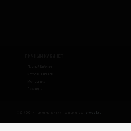
ЛИЧНЫЙ КАБИНЕТ
Личный Кабинет
История заказов
Моя скидка
Закладки
© 2015-2021 Интернет магазин электронных сигарет
smoke-off.su