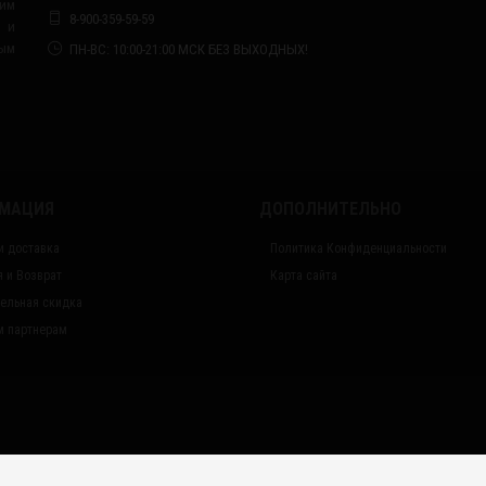
им
8-900-359-59-59
я и
ным
ПН-ВС: 10:00-21:00 МСК БЕЗ ВЫХОДНЫХ!
МАЦИЯ
ДОПОЛНИТЕЛЬНО
и доставка
Политика Конфиденциальности
я и Возврат
Карта сайта
ельная скидка
 партнерам