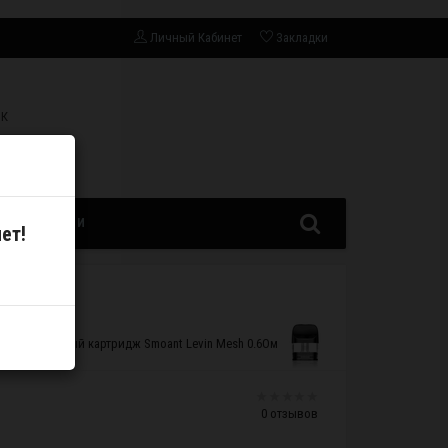
Личный Кабинет
Закладки
СК
ЗАПЧАСТИ
ет!
Сменный картридж Smoant Levin Mesh 0.6Ом
0 отзывов