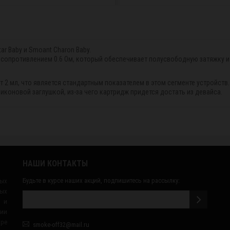
ar Baby и Smoant Charon Baby.
с сопротивлением 0.6 Ом, который обеспечивает полусвободную затяжку и
2 мл, что является стандартным показателем в этом сегменте устройств. 
иконовой заглушкой, из-за чего картридж придется достать из девайса.
НАШИ КОНТАКТЫ
Будьте в курсе наших акций, подпишитесь на рассылку:
ных
ых
 и
сии
ape
smoke-off32@mail.ru