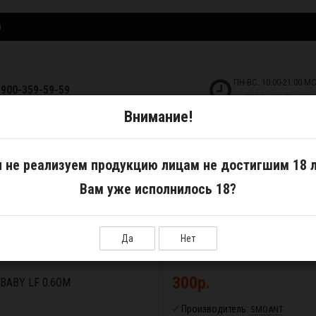
и
ПН-ВС: 10:00-21:00 М
-900-359-59-59
БЕЗ ВЫХОДНЫХ!
Внимание!
ДКОСТИ
САМОЗАМЕС
АКСЕССУАРЫ
 не реализуем продукцию лицам не достигшим 18 л
Вам уже исполнилось 18?
и
Сменный картридж Smoant Baby LF 0.6Ом
Да
Нет
300р.
ABY LF 0.6ОМ
Производитель:
SMOANT