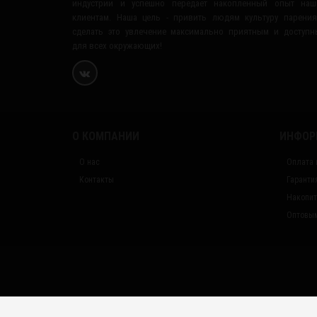
индустрии и успешно передает накопленный опыт наш
клиентам. Наша цель - привить людям культуру парени
сделать это увлечение максимально приятным и доступ
для всех окружающих!
О КОМПАНИИ
ИНФОР
О нас
Оплата 
Контакты
Гаранти
Накопит
Оптовым