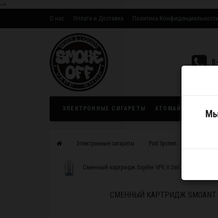
-->
О нас
Оплата и Доставка
Политика Конфиденциальност
Оптовым партнерам
8
ЭЛЕКТРОННЫЕ СИГАРЕТЫ
АТОМАЙЗЕРЫ
ЖИ
Мы
Электронные сигареты
Pod System
Картридж
Сменный картридж Sigelei VPE II 2ml 1.0Ом Pure
СМЕННЫЙ КАРТРИДЖ SMOANT B