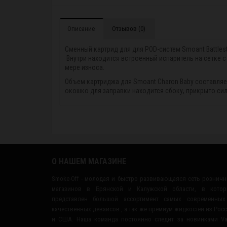
Описание
Отзывов (0)
Сменный картрид для для POD-систем Smoant Battlest
Внутри находится встроенный испаритель на сетке 
мере износа.
Объем картриджа для Smoant Charon Baby составляет 
окошко для заправки находится сбоку, прикрыто сил
О НАШЕМ МАГАЗИНЕ
Smoke-Off - молодая и быстро развивающаяся сеть рознич
магазинов в Брянской и Калужской области, в котор
представлен большой ассортимент самых современных
качественных девайсов , а так же премиум жидкостей из Рос
и США. Наша команда постоянно следит за новинками V