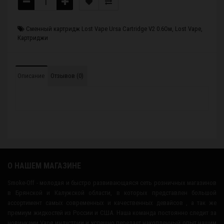
Сменный картридж Lost Vape Ursa Cartridge V2 0.6Ом
,
Lost Vape
,
Картриджи
Описание
Отзывов (0)
О НАШЕМ МАГАЗИНЕ
Smoke-Off - молодая и быстро развивающаяся сеть розничных магазинов
в Брянской и Калужской области, в которых представлен большой
ассортимент самых современных и качественных девайсов , а так же
премиум жидкостей из России и США. Наша команда постоянно следит за
новинками Vape индустрии и успешно передает накопленный опыт нашим