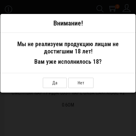
0
-->
Внимание!
Меню
Мы не реализуем продукцию лицам не
достигшим 18 лет!
Электронные сигареты
Pod System
Картриджи
Вам уже исполнилось 18?
Сменный картридж Lost Vape Ursa Cartridge V2 0.6Ом
Да
Нет
СМЕННЫЙ КАРТРИДЖ LOST VAPE URSA CARTRIDGE V2
0.6ОМ