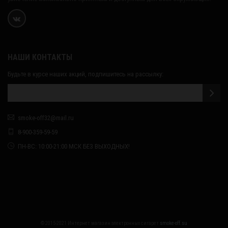
НАШИ КОНТАКТЫ
Будьте в курсе наших акций, подпишитесь на рассылку:
smoke-off32@mail.ru
8-900-359-59-59
ПН-ВС: 10:00-21:00 МСК БЕЗ ВЫХОДНЫХ!
© 2015-2021 Интернет магазин электронных сигарет
smoke-off.su