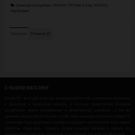
Сменный испаритель VOOPOO TPP DM2 0.2Ом
,
VOOPOO
,
Картриджи
Описание
Отзывов (0)
О НАШЕМ МАГАЗИНЕ
Smoke-Off - молодая и быстро развивающаяся сеть розничных магазинов
в Брянской и Калужской области, в которых представлен большой
ассортимент самых современных и качественных девайсов , а так же
премиум жидкостей из России и США. Наша команда постоянно следит за
новинками Vape индустрии и успешно передает накопленный опыт нашим
клиентам. Наша цель - привить людям культуру парения и сделать это
увлечение максимально приятным и доступным для всех окружающих!