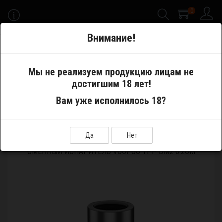
0
-->
Внимание!
Меню
Мы не реализуем продукцию лицам не
достигшим 18 лет!
Электронные сигареты
Pod System
Картриджи
Вам уже исполнилось 18?
Сменный испаритель VOOPOO TPP DM2 0.2Ом
Да
Нет
СМЕННЫЙ ИСПАРИТЕЛЬ VOOPOO TPP DM2 0.2ОМ