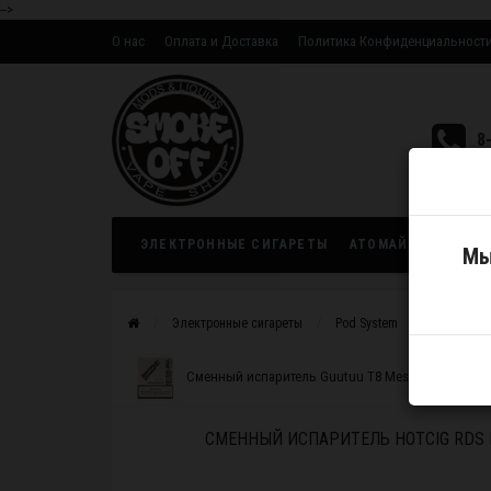
-->
О нас
Оплата и Доставка
Политика Конфиденциальност
Оптовым партнерам
8
ЭЛЕКТРОННЫЕ СИГАРЕТЫ
АТОМАЙЗЕРЫ
ЖИ
Мы
Электронные сигареты
Pod System
Картридж
Сменный испаритель Guutuu T8 Mesh 0.8Ом
СМЕННЫЙ ИСПАРИТЕЛЬ HOTCIG RDS R