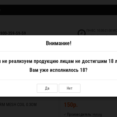
и
ПН-ВС: 10:00-21:00 М
-900-359-59-59
БЕЗ ВЫХОДНЫХ!
Внимание!
ДКОСТИ
САМОЗАМЕС
АКСЕССУАРЫ
 не реализуем продукцию лицам не достигшим 18 л
Вам уже исполнилось 18?
и
Сменный испаритель Hotcig RDS RM Mesh Coil 0.3Ом
Да
Нет
С
150р.
M MESH COIL 0.3ОМ
Производитель:
Hotcig