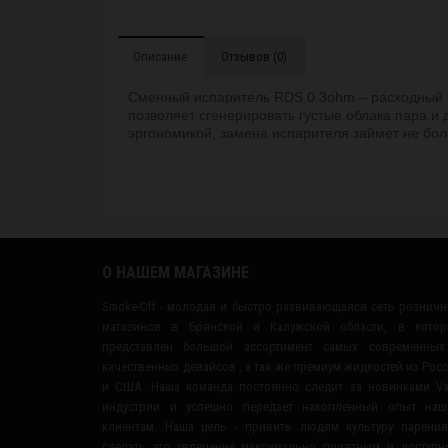
Описание
Отзывов (0)
Сменный испаритель RDS 0.3ohm – расходный м
позволяет сгенерировать густые облака пара и
эргономикой, замена испарителя займет не бол
О НАШЕМ МАГАЗИНЕ
Smoke-Off - молодая и быстро развивающаяся сеть рознич
магазинов в Брянской и Калужской области, в котор
представлен большой ассортимент самых современных
качественных девайсов , а так же премиум жидкостей из Рос
и США. Наша команда постоянно следит за новинками V
индустрии и успешно передает накопленный опыт наш
клиентам. Наша цель - привить людям культуру парени
сделать это увлечение максимально приятным и доступ