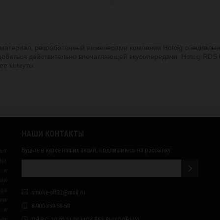
атериал, разработанный инженерами компании Hotcig специально
 добиться действительно впечатляющей вкусопередачи. Hotcig RDS
ее минуты.
НАШИ КОНТАКТЫ
Будьте в курсе наших акций, подпишитесь на рассылку:
ных
ых
 и
сии
ape
smoke-off32@mail.ru
им
8-900-359-59-59
я и
ным
ПН-ВС: 10:00-21:00 МСК БЕЗ ВЫХОДНЫХ!