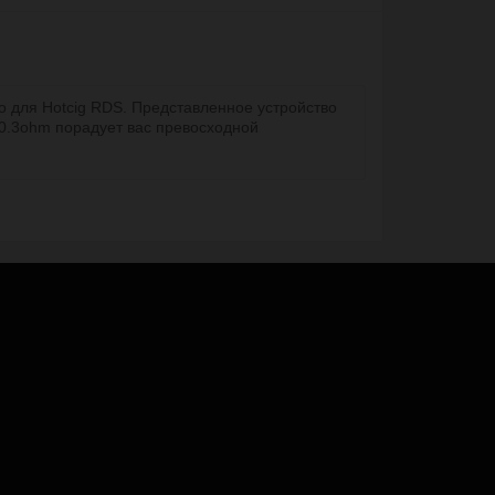
 для Hotcig RDS. Представленное устройство
 0.3ohm порадует вас превосходной