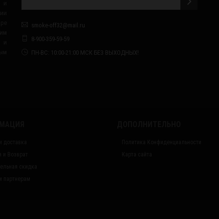
 и
сии
ape
smoke-off32@mail.ru
им
8-900-359-59-59
я и
ным
ПН-ВС: 10:00-21:00 МСК БЕЗ ВЫХОДНЫХ!
МАЦИЯ
ДОПОЛНИТЕЛЬНО
и доставка
Политика Конфиденциальности
я и Возврат
Карта сайта
ельная скидка
 партнерам