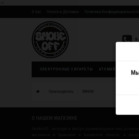
-->
О нас
Оплата и Доставка
Политика Конфиденциальност
Оптовым партнерам
8
ЭЛЕКТРОННЫЕ СИГАРЕТЫ
АТОМАЙЗЕРЫ
ЖИ
Мы
Производитель
RANDM
О НАШЕМ МАГАЗИНЕ
Smoke-Off - молодая и быстро развивающаяся сеть рознич
магазинов в Брянской и Калужской области, в котор