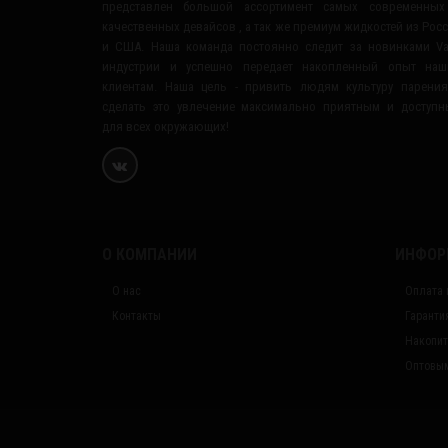
представлен большой ассортимент самых современных
качественных девайсов , а так же премиум жидкостей из Рос
и США. Наша команда постоянно следит за новинками V
индустрии и успешно передает накопленный опыт наш
клиентам. Наша цель - привить людям культуру парени
сделать это увлечение максимально приятным и доступ
для всех окружающих!
О КОМПАНИИ
ИНФОР
О нас
Оплата 
Контакты
Гаранти
Накопит
Оптовым