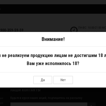
и
ПН-ВС: 10:00-21:00 М
-900-359-59-59
БЕЗ ВЫХОДНЫХ!
Внимание!
ДКОСТИ
САМОЗАМЕС
АКСЕССУАРЫ
 не реализуем продукцию лицам не достигшим 18 л
Вам уже исполнилось 18?
Да
Нет
НАШИ КОНТАКТЫ
Будьте в курсе наших акций, подпишитесь на рассылку:
ных
ых