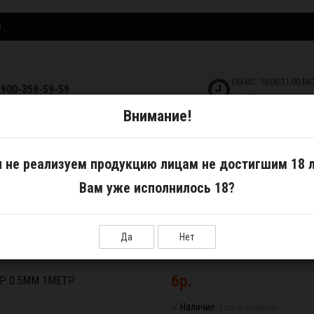
и
ПН-ВС: 10:00-21:00 М
-900-359-59-59
БЕЗ ВЫХОДНЫХ!
Внимание!
ДКОСТИ
САМОЗАМЕС
АКСЕССУАРЫ
 не реализуем продукцию лицам не достигшим 18 л
Вам уже исполнилось 18?
 A1 диаметр 0.5мм 1метр
Да
Нет
6р.
Р 0.5ММ 1МЕТР
Наличие:
Есть в наличии