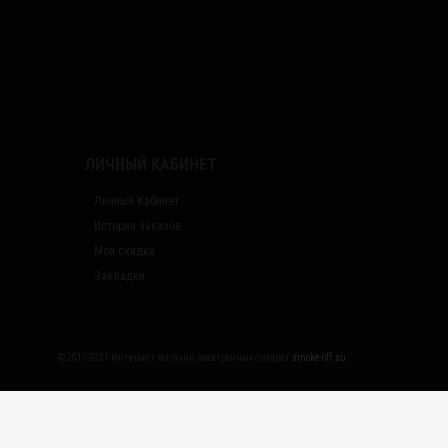
ЛИЧНЫЙ КАБИНЕТ
Личный Кабинет
История заказов
Моя скидка
Закладки
© 2015-2021 Интернет магазин электронных сигарет
smoke-off.su