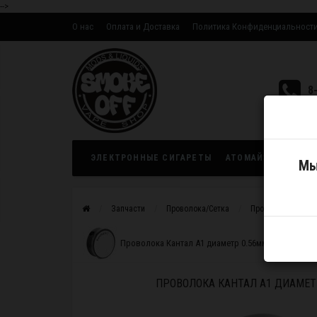
-->
О нас
Оплата и Доставка
Политика Конфиденциальност
Оптовым партнерам
8
ЭЛЕКТРОННЫЕ СИГАРЕТЫ
АТОМАЙЗЕРЫ
ЖИ
Мы
Запчасти
Проволока/Сетка
Проволока Кантал
Проволока Кантал A1 диаметр 0.56мм 1метр
ПРОВОЛОКА КАНТАЛ A1 ДИАМЕТ