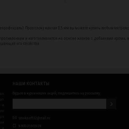
еврофехраль). Проволоку кантал 0,5 мм вы можете купить любым метражом
противлением и изготавливается на основе железа с добавками хрома, а
вышающая его свойства.
НАШИ КОНТАКТЫ
Будьте в курсе наших акций, подпишитесь на рассылку:
ных
ых
 и
сии
ape
smoke-off32@mail.ru
им
8-900-359-59-59
я и