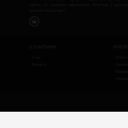
сделать это увлечение максимально приятным и доступ
для всех окружающих!
О КОМПАНИИ
ИНФОР
О нас
Оплата 
Контакты
Гаранти
Накопит
Оптовым