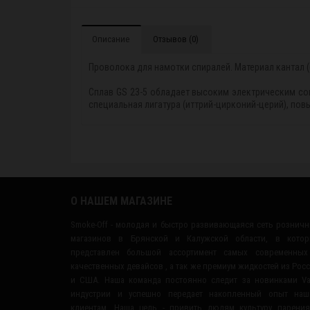
Описание
Отзывов (0)
Проволока для намотки спиралей. Материал кантал (
Сплав GS 23-5 обладает высоким электрическим со
специальная лигатура (иттрий-цирконий-церий), по
О НАШЕМ МАГАЗИНЕ
Smoke-Off - молодая и быстро развивающаяся сеть рознич
магазинов в Брянской и Калужской области, в котор
представлен большой ассортимент самых современных
качественных девайсов , а так же премиум жидкостей из Рос
и США. Наша команда постоянно следит за новинками V
индустрии и успешно передает накопленный опыт наш
клиентам. Наша цель - привить людям культуру парени