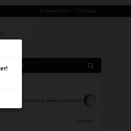
Личный Кабинет
Закладки
СК
ЗАПЧАСТИ
ет!
Проволока Кантал A1 диаметр 0.63мм 1метр
0 отзывов