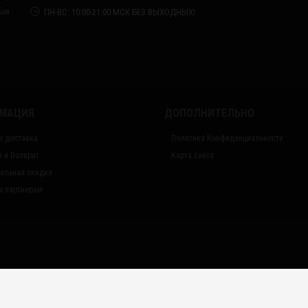
ным
ПН-ВС: 10:00-21:00 МСК БЕЗ ВЫХОДНЫХ!
МАЦИЯ
ДОПОЛНИТЕЛЬНО
и доставка
Политика Конфиденциальности
я и Возврат
Карта сайта
ельная скидка
 партнерам