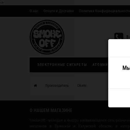
-->
О нас
Оплата и Доставка
Политика Конфиденциальност
Оптовым партнерам
8
ЭЛЕКТРОННЫЕ СИГАРЕТЫ
АТОМАЙЗЕРЫ
ЖИ
Мы
Производитель
Okami
О НАШЕМ МАГАЗИНЕ
Smoke-Off - молодая и быстро развивающаяся сеть рознич
магазинов в Брянской и Калужской области, в котор