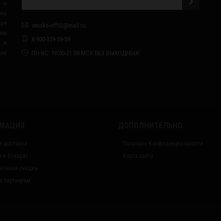
 и
сии
ape
smoke-off32@mail.ru
им
8-900-359-59-59
я и
ным
ПН-ВС: 10:00-21:00 МСК БЕЗ ВЫХОДНЫХ!
МАЦИЯ
ДОПОЛНИТЕЛЬНО
и доставка
Политика Конфиденциальности
я и Возврат
Карта сайта
ельная скидка
 партнерам