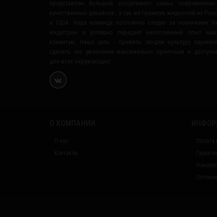
представлен большой ассортимент самых современных
качественных девайсов , а так же премиум жидкостей из Рос
и США. Наша команда постоянно следит за новинками V
индустрии и успешно передает накопленный опыт наш
клиентам. Наша цель - привить людям культуру парени
сделать это увлечение максимально приятным и доступ
для всех окружающих!
О КОМПАНИИ
ИНФОР
О нас
Оплата 
Контакты
Гаранти
Накопит
Оптовым