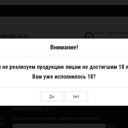
и
ПН-ВС: 10:00-21:00 М
-900-359-59-59
БЕЗ ВЫХОДНЫХ!
Внимание!
ДКОСТИ
САМОЗАМЕС
АКСЕССУАРЫ
 не реализуем продукцию лицам не достигшим 18 л
Вам уже исполнилось 18?
Да
Нет
НАШИ КОНТАКТЫ
Будьте в курсе наших акций, подпишитесь на рассылку:
ных
ых