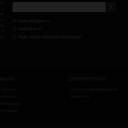
ых
 и
сии
ape
smoke-off32@mail.ru
им
8-900-359-59-59
я и
ным
ПН-ВС: 10:00-21:00 МСК БЕЗ ВЫХОДНЫХ!
МАЦИЯ
ДОПОЛНИТЕЛЬНО
и доставка
Политика Конфиденциальности
я и Возврат
Карта сайта
ельная скидка
 партнерам