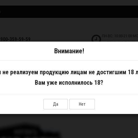
и
ПН-ВС: 10:00-21:00 М
-900-359-59-59
БЕЗ ВЫХОДНЫХ!
Внимание!
ДКОСТИ
САМОЗАМЕС
АКСЕССУАРЫ
 не реализуем продукцию лицам не достигшим 18 л
Вам уже исполнилось 18?
Сортир
Да
Нет