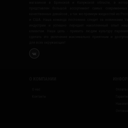
магазинов в Брянской и Калужской области, в котор
представлен большой ассортимент самых современных
качественных девайсов , а так же премиум жидкостей из Рос
и США. Наша команда постоянно следит за новинками V
индустрии и успешно передает накопленный опыт наш
клиентам. Наша цель - привить людям культуру парени
сделать это увлечение максимально приятным и доступ
для всех окружающих!
О КОМПАНИИ
ИНФОР
О нас
Оплата 
Контакты
Гаранти
Накопит
Оптовым