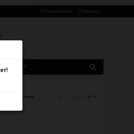
Личный Кабинет
Закладки
СК
ЗАПЧАСТИ
ет!
овка:
Показать: