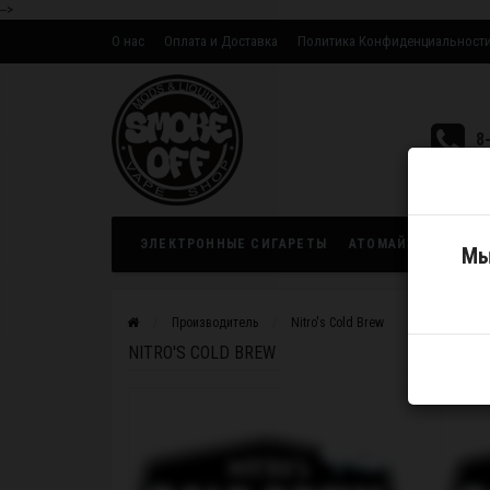
-->
О нас
Оплата и Доставка
Политика Конфиденциальност
Оптовым партнерам
8
ЭЛЕКТРОННЫЕ СИГАРЕТЫ
АТОМАЙЗЕРЫ
ЖИ
Мы
Производитель
Nitro's Cold Brew
NITRO'S COLD BREW