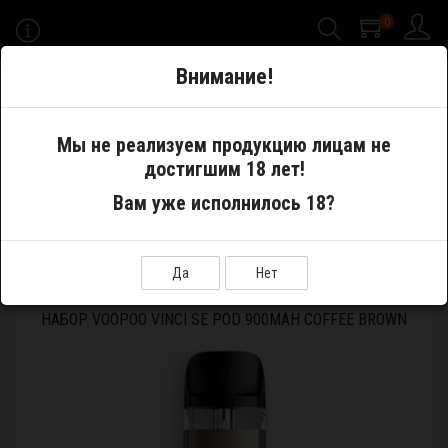
0
-->
Внимание!
Меню
Мы не реализуем продукцию лицам не
достигшим 18 лет!
Электронные сигареты
Pod System
Вам уже исполнилось 18?
Устройства и аккумуляторы
Набор VOOPOO VINCI SE Pod 900mAh Coffee Brown
Да
Нет
НАБОР VOOPOO VINCI SE POD 900MAH COFFEE BROWN