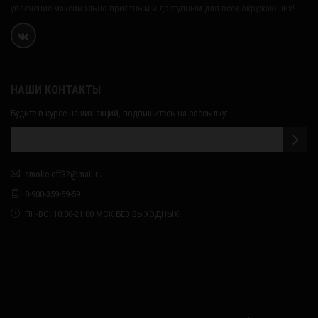
увлечение максимально приятным и доступным для всех окружающих!
НАШИ КОНТАКТЫ
Будьте в курсе наших акций, подпишитесь на рассылку:
smoke-off32@mail.ru
8-900-359-59-59
ПН-ВС: 10:00-21:00 МСК БЕЗ ВЫХОДНЫХ!