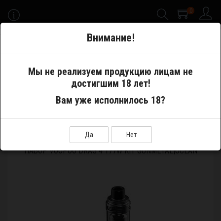
0
-->
Внимание!
Меню
Мы не реализуем продукцию лицам не
достигшим 18 лет!
Электронные сигареты
Моды с платой
Вам уже исполнилось 18?
Набор VOOPOO drag 4 177W Kit GunMetal|Ocean
Да
Нет
НАБОР VOOPOO DRAG 4 177W KIT GUNMETAL|OCEAN