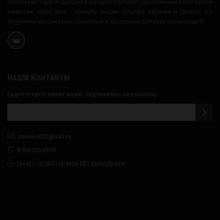
новинками Vape индустрии и успешно передает накопленный опыт нашим
клиентам. Наша цель - привить людям культуру парения и сделать это
увлечение максимально приятным и доступным для всех окружающих!
НАШИ КОНТАКТЫ
Будьте в курсе наших акций, подпишитесь на рассылку:
smoke-off32@mail.ru
8-900-359-59-59
ПН-ВС: 10:00-21:00 МСК БЕЗ ВЫХОДНЫХ!