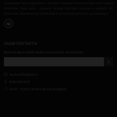
новинками Vape индустрии и успешно передает накопленный опыт нашим
клиентам. Наша цель - привить людям культуру парения и сделать это
увлечение максимально приятным и доступным для всех окружающих!
НАШИ КОНТАКТЫ
Будьте в курсе наших акций, подпишитесь на рассылку:
smoke-off32@mail.ru
8-900-359-59-59
ПН-ВС: 10:00-21:00 МСК БЕЗ ВЫХОДНЫХ!