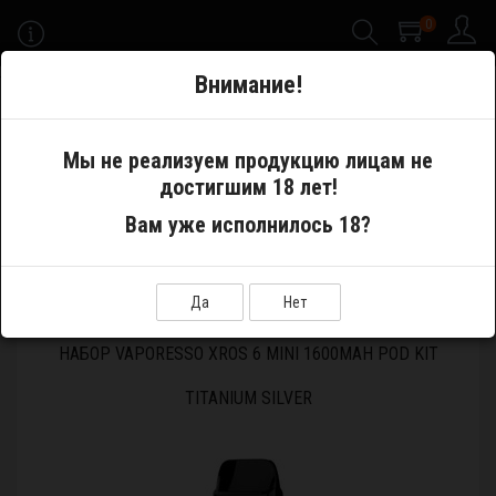
0
-->
Внимание!
Меню
Мы не реализуем продукцию лицам не
достигшим 18 лет!
Электронные сигареты
Pod System
Вам уже исполнилось 18?
Устройства и аккумуляторы
Набор Vaporesso XROS 6 MINI 1600mAh Pod Kit Titanium Silver
Да
Нет
НАБОР VAPORESSO XROS 6 MINI 1600MAH POD KIT
TITANIUM SILVER