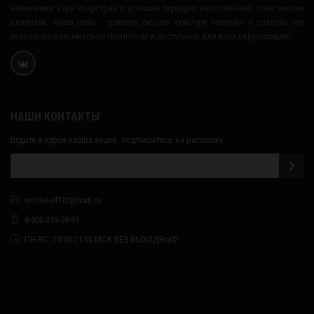
новинками Vape индустрии и успешно передает накопленный опыт нашим
клиентам. Наша цель - привить людям культуру парения и сделать это
увлечение максимально приятным и доступным для всех окружающих!
НАШИ КОНТАКТЫ
Будьте в курсе наших акций, подпишитесь на рассылку:
smoke-off32@mail.ru
8-900-359-59-59
ПН-ВС: 10:00-21:00 МСК БЕЗ ВЫХОДНЫХ!