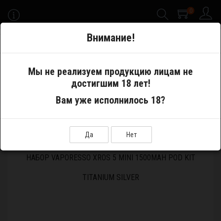
0
-->
Внимание!
Меню
Мы не реализуем продукцию лицам не
достигшим 18 лет!
Электронные сигареты
Pod System
Вам уже исполнилось 18?
Устройства и аккумуляторы
Набор Vaporesso XROS 5 MINI 1500mAh Pod Kit Titanium silver
Да
Нет
НАБОР VAPORESSO XROS 5 MINI 1500MAH POD KIT
TITANIUM SILVER