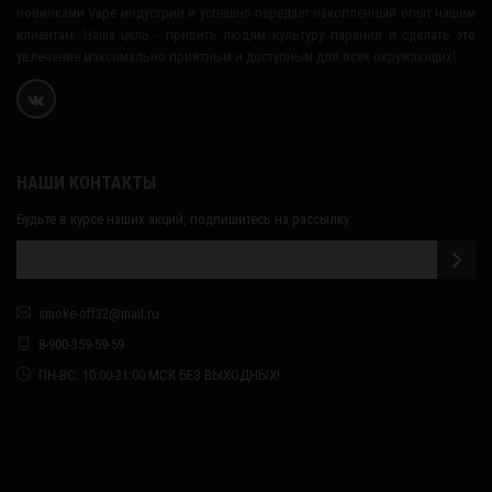
новинками Vape индустрии и успешно передает накопленный опыт нашим
клиентам. Наша цель - привить людям культуру парения и сделать это
увлечение максимально приятным и доступным для всех окружающих!
НАШИ КОНТАКТЫ
Будьте в курсе наших акций, подпишитесь на рассылку:
smoke-off32@mail.ru
8-900-359-59-59
ПН-ВС: 10:00-21:00 МСК БЕЗ ВЫХОДНЫХ!