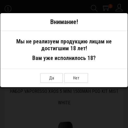
0
-->
Внимание!
Меню
Мы не реализуем продукцию лицам не
достигшим 18 лет!
Электронные сигареты
Pod System
Вам уже исполнилось 18?
Устройства и аккумуляторы
Набор Vaporesso XROS 5 MINI 1500mAh Pod Kit Mist White
Да
Нет
НАБОР VAPORESSO XROS 5 MINI 1500MAH POD KIT MIST
WHITE