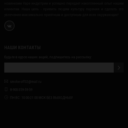
новинками Vape индустрии и успешно передает накопленный опыт нашим
клиентам. Наша цель - привить людям культуру парения и сделать это
увлечение максимально приятным и доступным для всех окружающих!
НАШИ КОНТАКТЫ
Будьте в курсе наших акций, подпишитесь на рассылку:
smoke-off32@mail.ru
8-900-359-59-59
ПН-ВС: 10:00-21:00 МСК БЕЗ ВЫХОДНЫХ!