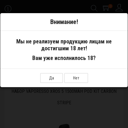
0
-->
Внимание!
Меню
Мы не реализуем продукцию лицам не
достигшим 18 лет!
Электронные сигареты
Pod System
Вам уже исполнилось 18?
Устройства и аккумуляторы
Набор Vaporesso XROS 5 1500mAh Pod Kit Carbon Stripe
Да
Нет
НАБОР VAPORESSO XROS 5 1500MAH POD KIT CARBON
STRIPE