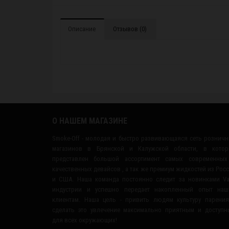
Описание
Отзывов (0)
О НАШЕМ МАГАЗИНЕ
Smoke-Off - молодая и быстро развивающаяся сеть рознич
магазинов в Брянской и Калужской области, в котор
представлен большой ассортимент самых современных
качественных девайсов , а так же премиум жидкостей из Рос
и США. Наша команда постоянно следит за новинками V
индустрии и успешно передает накопленный опыт наш
клиентам. Наша цель - привить людям культуру парени
сделать это увлечение максимально приятным и доступ
для всех окружающих!