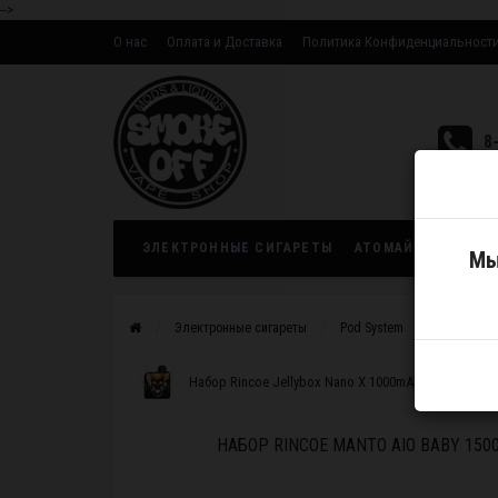
-->
О нас
Оплата и Доставка
Политика Конфиденциальност
Оптовым партнерам
8
ЭЛЕКТРОННЫЕ СИГАРЕТЫ
АТОМАЙЗЕРЫ
ЖИ
Мы
Электронные сигареты
Pod System
Устройств
Набор Rincoe Jellybox Nano X 1000mAh Pod Kit Skull
НАБОР RINCOE MANTO AIO BABY 150