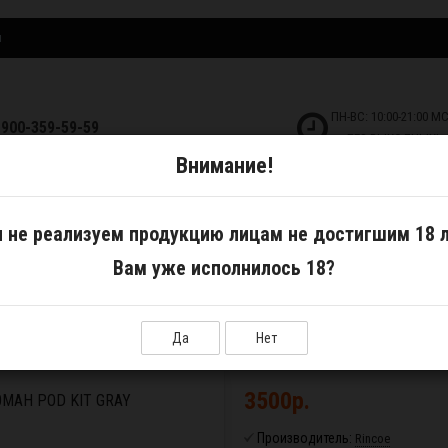
и
ПН-ВС: 10:00-21:00 М
-900-359-59-59
БЕЗ ВЫХОДНЫХ!
Внимание!
ДКОСТИ
САМОЗАМЕС
АКСЕССУАРЫ
 не реализуем продукцию лицам не достигшим 18 л
Вам уже исполнилось 18?
а и аккумуляторы
Набор Rincoe Manto Aio Baby 1500mAh Pod Kit Gray
Да
Нет
Н
3500р.
0MAH POD KIT GRAY
Производитель:
Rincoe