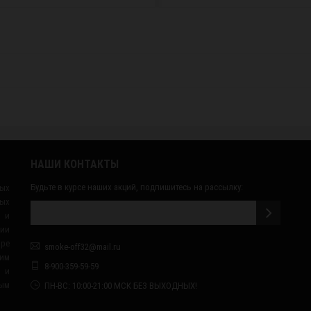
НАШИ КОНТАКТЫ
Будьте в курсе наших акций, подпишитесь на рассылку:
ных
ых
 и
сии
ape
smoke-off32@mail.ru
им
8-900-359-59-59
я и
ным
ПН-ВС: 10:00-21:00 МСК БЕЗ ВЫХОДНЫХ!