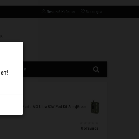
Личный Кабинет
Закладки
СК
ЗАПЧАСТИ
ет!
абор Rincoe Manto AIO Ultra 80W Pod Kit Army|Green
0 отзывов