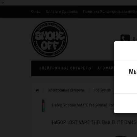
-->
О нас
Оплата и Доставка
Политика Конфиденциальност
Оптовым партнерам
8
ЭЛЕКТРОННЫЕ СИГАРЕТЫ
АТОМАЙЗЕРЫ
ЖИ
Мы
Электронные сигареты
Pod System
Устройств
Набор Voopoo VMATE Pro 900mAh Rosy
НАБОР LOST VAPE THELEMA ELITE DM45