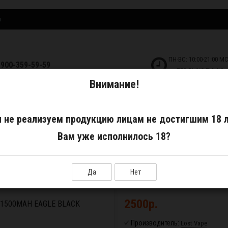
и
ПН-ВС: 10:00-21:00 М
-900-359-59-59
БЕЗ ВЫХОДНЫХ!
Внимание!
ДКОСТИ
САМОЗАМЕС
АКСЕССУАРЫ
 не реализуем продукцию лицам не достигшим 18 л
Вам уже исполнилось 18?
а и аккумуляторы
Набор Lost vape Thelema Elite DM45 1500mAh Eagle Black
Да
Нет
2500р.
 1500MAH EAGLE BLACK
Производитель:
Lost Vape