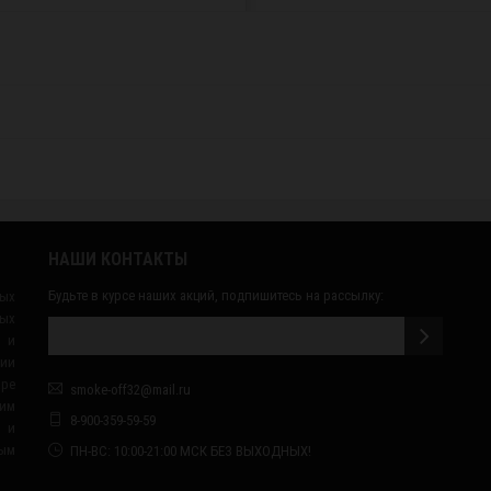
НАШИ КОНТАКТЫ
Будьте в курсе наших акций, подпишитесь на рассылку:
ных
ых
 и
сии
ape
smoke-off32@mail.ru
им
8-900-359-59-59
я и
ным
ПН-ВС: 10:00-21:00 МСК БЕЗ ВЫХОДНЫХ!