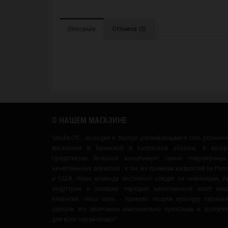
Описание
Отзывов (0)
О НАШЕМ МАГАЗИНЕ
Smoke-Off - молодая и быстро развивающаяся сеть рознич
магазинов в Брянской и Калужской области, в котор
представлен большой ассортимент самых современных
качественных девайсов , а так же премиум жидкостей из Рос
и США. Наша команда постоянно следит за новинками V
индустрии и успешно передает накопленный опыт наш
клиентам. Наша цель - привить людям культуру парени
сделать это увлечение максимально приятным и доступ
для всех окружающих!