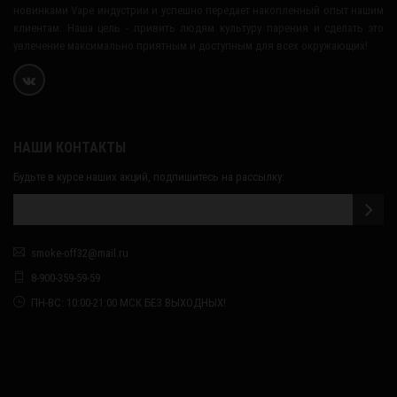
новинками Vape индустрии и успешно передает накопленный опыт нашим
клиентам. Наша цель - привить людям культуру парения и сделать это
увлечение максимально приятным и доступным для всех окружающих!
НАШИ КОНТАКТЫ
Будьте в курсе наших акций, подпишитесь на рассылку:
smoke-off32@mail.ru
8-900-359-59-59
ПН-ВС: 10:00-21:00 МСК БЕЗ ВЫХОДНЫХ!