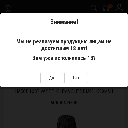
0
-->
Внимание!
Меню
Мы не реализуем продукцию лицам не
достигшим 18 лет!
Электронные сигареты
Pod System
Вам уже исполнилось 18?
Устройства и аккумуляторы
Набор Lost vape Thelema Elite DM45 1500mAh Aurora Neon
Да
Нет
НАБОР LOST VAPE THELEMA ELITE DM45 1500MAH
AURORA NEON