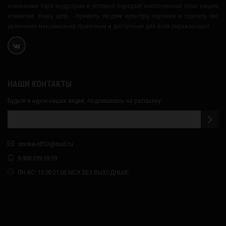
новинками Vape индустрии и успешно передает накопленный опыт нашим
клиентам. Наша цель - привить людям культуру парения и сделать это
увлечение максимально приятным и доступным для всех окружающих!
НАШИ КОНТАКТЫ
Будьте в курсе наших акций, подпишитесь на рассылку:
smoke-off32@mail.ru
8-900-359-59-59
ПН-ВС: 10:00-21:00 МСК БЕЗ ВЫХОДНЫХ!