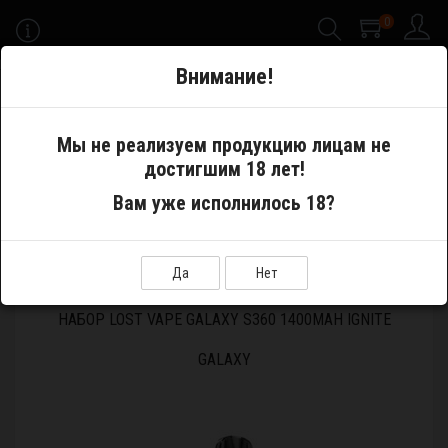
0
-->
Внимание!
Меню
Мы не реализуем продукцию лицам не
достигшим 18 лет!
Электронные сигареты
Pod System
Вам уже исполнилось 18?
Устройства и аккумуляторы
Набор Lost vape GALAXY S360 1400mAh Ignite Galaxy
Да
Нет
НАБОР LOST VAPE GALAXY S360 1400MAH IGNITE
GALAXY