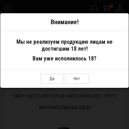
0
-->
Внимание!
Меню
Мы не реализуем продукцию лицам не
достигшим 18 лет!
Электронные сигареты
Pod System
Вам уже исполнилось 18?
Одноразовые устройства
Набор HQD CLICK PLUS (AI MOD) 30000 (USB Type C)
Watermelon|Bubblegum
Да
Нет
НАБОР HQD CLICK PLUS (AI MOD) 30000 (USB TYPE C)
WATERMELON|BUBBLEGUM