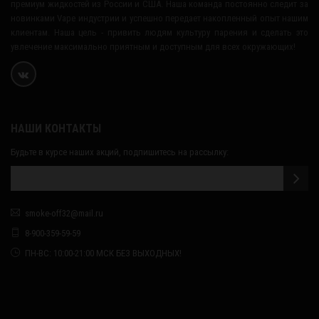
премиум жидкостей из России и США. Наша команда постоянно следит за
новинками Vape индустрии и успешно передает накопленный опыт нашим
клиентам. Наша цель - привить людям культуру парения и сделать это
увлечение максимально приятным и доступным для всех окружающих!
НАШИ КОНТАКТЫ
Будьте в курсе наших акций, подпишитесь на рассылку:
smoke-off32@mail.ru
8-900-359-59-59
ПН-ВС: 10:00-21:00 МСК БЕЗ ВЫХОДНЫХ!