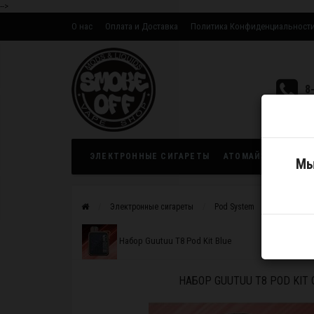
-->
О нас
Оплата и Доставка
Политика Конфиденциальност
Оптовым партнерам
8
ЭЛЕКТРОННЫЕ СИГАРЕТЫ
АТОМАЙЗЕРЫ
ЖИ
Мы
Электронные сигареты
Pod System
Устройств
Набор Guutuu T8 Pod Kit Blue
НАБОР GUUTUU T8 POD KIT