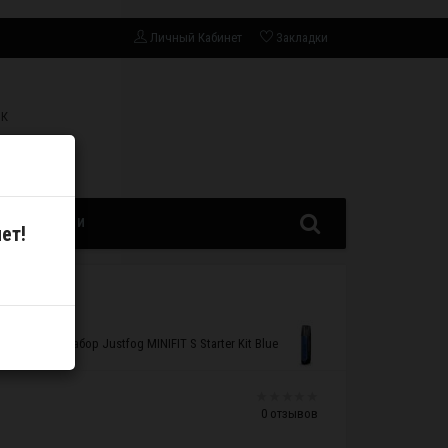
Личный Кабинет
Закладки
СК
ЗАПЧАСТИ
ет!
Набор Justfog MINIFIT S Starter Kit Blue
0 отзывов