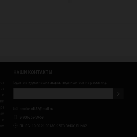
НАШИ КОНТАКТЫ
Будьте в курсе наших акций, подпишитесь на рассылку:
ных
ых
 и
сии
ape
smoke-off32@mail.ru
им
8-900-359-59-59
я и
ным
ПН-ВС: 10:00-21:00 МСК БЕЗ ВЫХОДНЫХ!