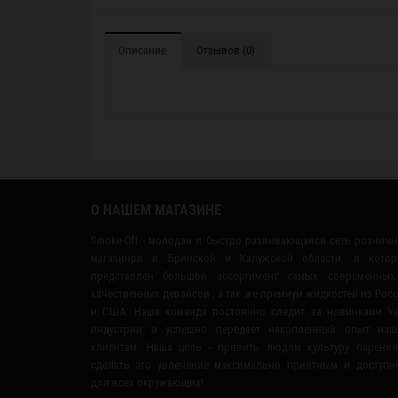
Описание
Отзывов (0)
О НАШЕМ МАГАЗИНЕ
Smoke-Off - молодая и быстро развивающаяся сеть рознич
магазинов в Брянской и Калужской области, в котор
представлен большой ассортимент самых современных
качественных девайсов , а так же премиум жидкостей из Рос
и США. Наша команда постоянно следит за новинками V
индустрии и успешно передает накопленный опыт наш
клиентам. Наша цель - привить людям культуру парени
сделать это увлечение максимально приятным и доступ
для всех окружающих!