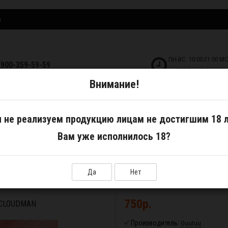
и
ПН-ВС: 10:00-21:00 М
-900-359-59-59
БЕЗ ВЫХОДНЫХ!
Внимание!
ДКОСТИ
САМОЗАМЕС
АКСЕССУАРЫ
 не реализуем продукцию лицам не достигшим 18 л
Вам уже исполнилось 18?
а и аккумуляторы
Набор Guutuu T8 Pod Kit CloudMan
Да
Нет
750р.
 CLOUDMAN
Производитель:
Guutuu