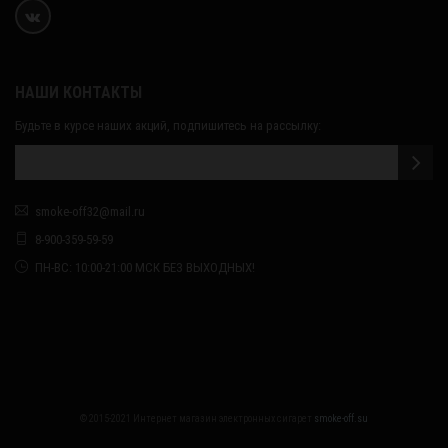
НАШИ КОНТАКТЫ
Будьте в курсе наших акций, подпишитесь на рассылку:
smoke-off32@mail.ru
8-900-359-59-59
ПН-ВС: 10:00-21:00 МСК БЕЗ ВЫХОДНЫХ!
© 2015-2021 Интернет магазин электронных сигарет
smoke-off.su