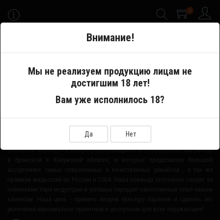
0
-->
Внимание!
Меню
Мы не реализуем продукцию лицам не
достигшим 18 лет!
Производитель
Mojo
Вам уже исполнилось 18?
О НАШЕМ МАГАЗИНЕ
Да
Нет
Smoke-Off - молодая и быстро развивающаяся сеть розничных магазинов
в Брянской и Калужской области, в которых представлен большой
ассортимент самых современных и качественных девайсов , а так же
премиум жидкостей из России и США. Наша команда постоянно следит за
новинками Vape индустрии и успешно передает накопленный опыт нашим
клиентам. Наша цель - привить людям культуру парения и сделать это
увлечение максимально приятным и доступным для всех окружающих!