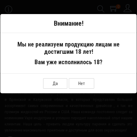
0
-->
Внимание!
Меню
Мы не реализуем продукцию лицам не
достигшим 18 лет!
Производитель
Lotus Vaping Technologies
Вам уже исполнилось 18?
О НАШЕМ МАГАЗИНЕ
Да
Нет
Smoke-Off - молодая и быстро развивающаяся сеть розничных магазинов
в Брянской и Калужской области, в которых представлен большой
ассортимент самых современных и качественных девайсов , а так же
премиум жидкостей из России и США. Наша команда постоянно следит за
новинками Vape индустрии и успешно передает накопленный опыт нашим
клиентам. Наша цель - привить людям культуру парения и сделать это
увлечение максимально приятным и доступным для всех окружающих!