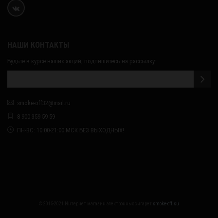
НАШИ КОНТАКТЫ
Будьте в курсе наших акций, подпишитесь на рассылку:
smoke-off32@mail.ru
8-900-359-59-59
ПН-ВС: 10:00-21:00 МСК БЕЗ ВЫХОДНЫХ!
© 2015-2021 Интернет магазин электронных сигарет
smoke-off.su