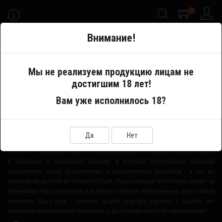
0
-->
Внимание!
Меню
Мы не реализуем продукцию лицам не
достигшим 18 лет!
Производитель
Liquid State Vapors
Вам уже исполнилось 18?
О НАШЕМ МАГАЗИНЕ
Да
Нет
Smoke-Off - молодая и быстро развивающаяся сеть розничных магазинов
в Брянской и Калужской области, в которых представлен большой
ассортимент самых современных и качественных девайсов , а так же
премиум жидкостей из России и США. Наша команда постоянно следит за
новинками Vape индустрии и успешно передает накопленный опыт нашим
клиентам. Наша цель - привить людям культуру парения и сделать это
увлечение максимально приятным и доступным для всех окружающих!