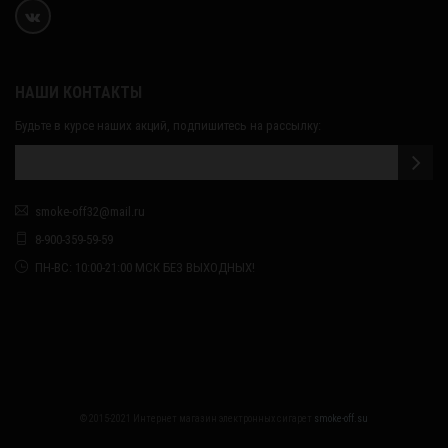
НАШИ КОНТАКТЫ
Будьте в курсе наших акций, подпишитесь на рассылку:
smoke-off32@mail.ru
8-900-359-59-59
ПН-ВС: 10:00-21:00 МСК БЕЗ ВЫХОДНЫХ!
© 2015-2021 Интернет магазин электронных сигарет
smoke-off.su