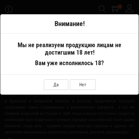
0
-->
Внимание!
Меню
Мы не реализуем продукцию лицам не
достигшим 18 лет!
Производитель
Line Up
Вам уже исполнилось 18?
О НАШЕМ МАГАЗИНЕ
Да
Нет
Smoke-Off - молодая и быстро развивающаяся сеть розничных магазинов
в Брянской и Калужской области, в которых представлен большой
ассортимент самых современных и качественных девайсов , а так же
премиум жидкостей из России и США. Наша команда постоянно следит за
новинками Vape индустрии и успешно передает накопленный опыт нашим
клиентам. Наша цель - привить людям культуру парения и сделать это
увлечение максимально приятным и доступным для всех окружающих!