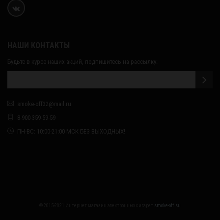
НАШИ КОНТАКТЫ
Будьте в курсе наших акций, подпишитесь на рассылку:
smoke-off32@mail.ru
8-900-359-59-59
ПН-ВС: 10:00-21:00 МСК БЕЗ ВЫХОДНЫХ!
© 2015-2021 Интернет магазин электронных сигарет
smoke-off.su