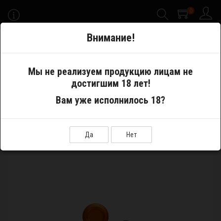
0
-->
Внимание!
Меню
Мы не реализуем продукцию лицам не
достигшим 18 лет!
Запчасти
Разное
Комплект Stubby AIO Buttons Kit Orange
Вам уже исполнилось 18?
Да
Нет
КОМПЛЕКТ STUBBY AIO BUTTONS KIT ORANGE