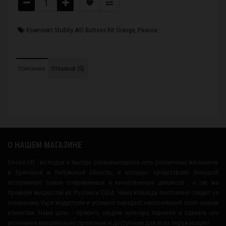
Комплект Stubby AIO Buttons Kit Orange
,
Разное
Описание
Отзывов (0)
О НАШЕМ МАГАЗИНЕ
Smoke-Off - молодая и быстро развивающаяся сеть розничных магазинов
в Брянской и Калужской области, в которых представлен большой
ассортимент самых современных и качественных девайсов , а так же
премиум жидкостей из России и США. Наша команда постоянно следит за
новинками Vape индустрии и успешно передает накопленный опыт нашим
клиентам. Наша цель - привить людям культуру парения и сделать это
увлечение максимально приятным и доступным для всех окружающих!