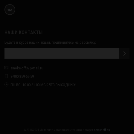
НАШИ КОНТАКТЫ
Будьте в курсе наших акций, подпишитесь на рассылку:
smoke-off32@mail.ru
8-900-359-59-59
ПН-ВС: 10:00-21:00 МСК БЕЗ ВЫХОДНЫХ!
© 2015-2021 Интернет магазин электронных сигарет
smoke-off.su