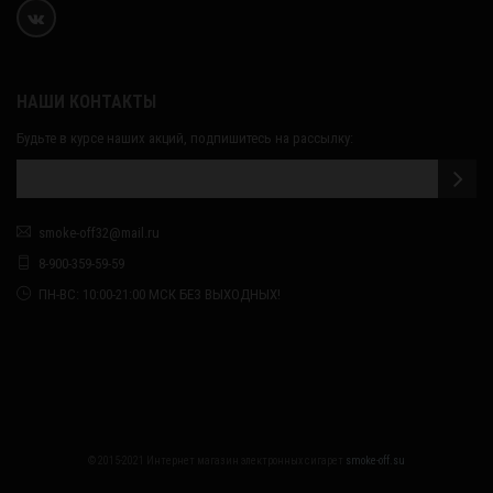
НАШИ КОНТАКТЫ
Будьте в курсе наших акций, подпишитесь на рассылку:
smoke-off32@mail.ru
8-900-359-59-59
ПН-ВС: 10:00-21:00 МСК БЕЗ ВЫХОДНЫХ!
© 2015-2021 Интернет магазин электронных сигарет
smoke-off.su