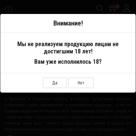
0
-->
Внимание!
Меню
Мы не реализуем продукцию лицам не
достигшим 18 лет!
Производитель
Keep It 100
Вам уже исполнилось 18?
О НАШЕМ МАГАЗИНЕ
Да
Нет
Smoke-Off - молодая и быстро развивающаяся сеть розничных магазинов
в Брянской и Калужской области, в которых представлен большой
ассортимент самых современных и качественных девайсов , а так же
премиум жидкостей из России и США. Наша команда постоянно следит за
новинками Vape индустрии и успешно передает накопленный опыт нашим
клиентам. Наша цель - привить людям культуру парения и сделать это
увлечение максимально приятным и доступным для всех окружающих!