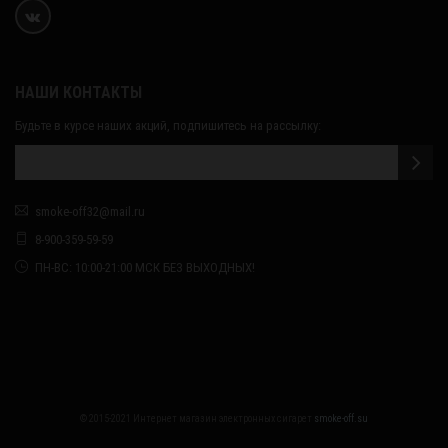
НАШИ КОНТАКТЫ
Будьте в курсе наших акций, подпишитесь на рассылку:
smoke-off32@mail.ru
8-900-359-59-59
ПН-ВС: 10:00-21:00 МСК БЕЗ ВЫХОДНЫХ!
© 2015-2021 Интернет магазин электронных сигарет
smoke-off.su