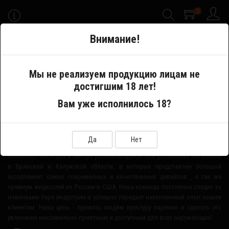
0
-->
Внимание!
Меню
Мы не реализуем продукцию лицам не
достигшим 18 лет!
Производитель
Jumble Salt by Taboo
Вам уже исполнилось 18?
О НАШЕМ МАГАЗИНЕ
Да
Нет
Smoke-Off - молодая и быстро развивающаяся сеть розничных магазинов
в Брянской и Калужской области, в которых представлен большой
ассортимент самых современных и качественных девайсов , а так же
премиум жидкостей из России и США. Наша команда постоянно следит за
новинками Vape индустрии и успешно передает накопленный опыт нашим
клиентам. Наша цель - привить людям культуру парения и сделать это
увлечение максимально приятным и доступным для всех окружающих!