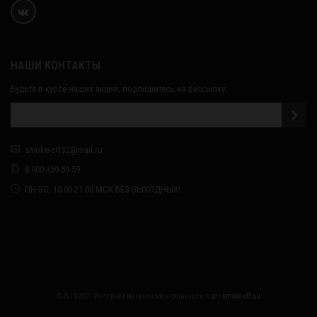
НАШИ КОНТАКТЫ
Будьте в курсе наших акций, подпишитесь на рассылку:
smoke-off32@mail.ru
8-900-359-59-59
ПН-ВС: 10:00-21:00 МСК БЕЗ ВЫХОДНЫХ!
© 2015-2021 Интернет магазин электронных сигарет
smoke-off.su