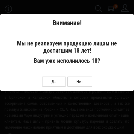
0
-->
Внимание!
Меню
Мы не реализуем продукцию лицам не
достигшим 18 лет!
Производитель
JAM PODS by Smoke Kitchen
Вам уже исполнилось 18?
О НАШЕМ МАГАЗИНЕ
Да
Нет
Smoke-Off - молодая и быстро развивающаяся сеть розничных магазинов
в Брянской и Калужской области, в которых представлен большой
ассортимент самых современных и качественных девайсов , а так же
премиум жидкостей из России и США. Наша команда постоянно следит за
новинками Vape индустрии и успешно передает накопленный опыт нашим
клиентам. Наша цель - привить людям культуру парения и сделать это
увлечение максимально приятным и доступным для всех окружающих!