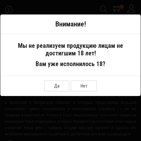
0
-->
Внимание!
Меню
Мы не реализуем продукцию лицам не
достигшим 18 лет!
Производитель
IVOGO
Вам уже исполнилось 18?
О НАШЕМ МАГАЗИНЕ
Да
Нет
Smoke-Off - молодая и быстро развивающаяся сеть розничных магазинов
в Брянской и Калужской области, в которых представлен большой
ассортимент самых современных и качественных девайсов , а так же
премиум жидкостей из России и США. Наша команда постоянно следит за
новинками Vape индустрии и успешно передает накопленный опыт нашим
клиентам. Наша цель - привить людям культуру парения и сделать это
увлечение максимально приятным и доступным для всех окружающих!