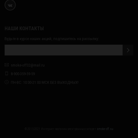
НАШИ КОНТАКТЫ
Будьте в курсе наших акций, подпишитесь на рассылку:
smoke-off32@mail.ru
8-900-359-59-59
ПН-ВС: 10:00-21:00 МСК БЕЗ ВЫХОДНЫХ!
© 2015-2021 Интернет магазин электронных сигарет
smoke-off.su